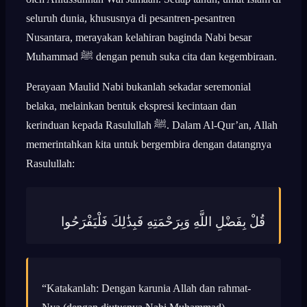
seluruh dunia, khususnya di pesantren-pesantren
Nusantara, merayakan kelahiran baginda Nabi besar
Muhammad ﷺ dengan penuh suka cita dan kegembiraan.
Perayaan Maulid Nabi bukanlah sekadar seremonial
belaka, melainkan bentuk ekspresi kecintaan dan
kerinduan kepada Rasulullah ﷺ. Dalam Al-Qur’an, Allah
memerintahkan kita untuk bergembira dengan datangnya
Rasulullah:
قُلْ بِفَضْلِ اللَّهِ وَبِرَحْمَتِهِ فَبِذَٰلِكَ فَلْيَفْرَحُوا
“Katakanlah: Dengan karunia Allah dan rahmat-