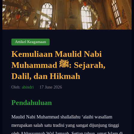
Artikel Keagamaan
Kemuliaan Maulid Nabi
Muhammad ﷺ: Sejarah,
Dalil, dan Hikmah
Oleh:
abindri
17 June 2026
Pendahuluan
Maulid Nabi Muhammad shallallahu ‘alaihi wasallam
merupakan salah satu tradisi yang sangat dijunjung tinggi
oleh Ahlussunnah Wal Jamaah. Setiap tahun, umat Islam di